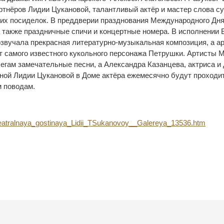
тнёров Лидии Цукановой, талантливый актёр и мастер слова су
х посиделок. В преддверии празднования Международного Дня 
а также праздничные спичи и концертные номера. В исполнении
звучала прекрасная литературно-музыкальная композиция, а арт
т самого известного кукольного персонажа Петрушки. Артисты 
гам замечательные песни, а Александра Казанцева, актриса и 
ной Лидии Цукановой в Доме актёра ежемесячно будут проходит
м поводам.
Teatralnaya_gostinaya_Lidii_TSukanovoy__Galereya_13536.htm