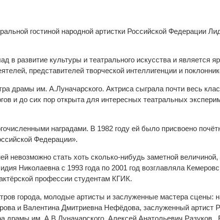
тральной гостиной народной артистки Российской Федерации Ли
ад в развитие культуры и театрального искусства и является 
телей, представителей творческой интеллигенции и поклоннико
тра драмы им. А.Луначарского. Актриса сыграла почти весь кла
ов и до сих пор открыта для интересных театральных эксперим
очисленными наградами. В 1982 году ей было присвоено почёт
оссийской Федерации».
ней невозможно стать хоть сколько-нибудь заметной величиной,
идия Николаевна с 1993 года по 2001 год возглавляла Кемеров
 актёрской профессии студентам КГИК.
атров города, молодые артисты и заслуженные мастера сцены: 
рова и Валентина Дмитриевна Нефёдова, заслуженный артист Р
тра драмы им. А.В.Луначарского Алексей Анатольевич Разуков.