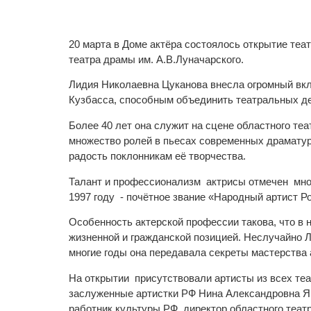
20 марта в Доме актёра состоялось открытие теа
театра драмы им. А.В.Луначарского.
Лидия Николаевна Цуканова внесла огромный вкл
Кузбасса, способным объединить театральных дея
Более 40 лет она служит на сцене областного теа
множество ролей в пьесах современных драматург
радость поклонникам её творчества.
Талант и профессионализм актрисы отмечен мног
1997 году - почётное звание «Народный артист Р
Особенность актерской профессии такова, что в 
жизненной и гражданской позицией. Неслучайно Л
многие годы она передавала секреты мастерства
На открытии присутствовали артисты из всех те
заслуженные артистки РФ Нина Александровна Я
работник культуры РФ, директор областного теа