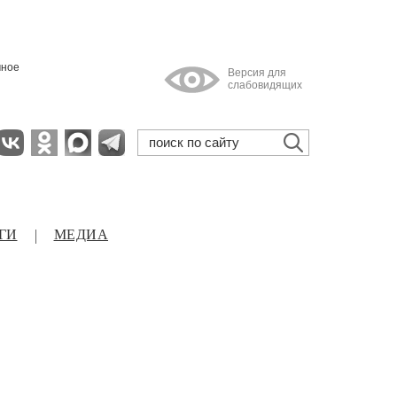
мное
Версия для
слабовидящих
ГИ
МЕДИА