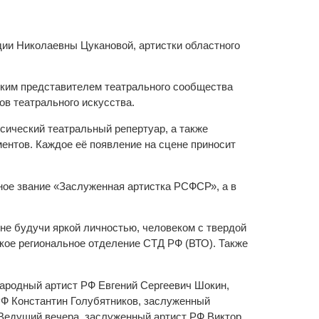
дии Николаевны Цукановой, артистки областного
ярким представителем театрального сообщества
в театрального искусства.
ссический театральный репертуар, а также
ентов. Каждое её появление на сцене приносит
ное звание «Заслуженная артистка РСФСР», а в
 не будучи яркой личностью, человеком с твердой
ское региональное отделение СТД РФ (ВТО). Также
народный артист РФ Евгений Сергеевич Шокин,
Ф Константин Голубятников, заслуженный
 Ведущий вечера, заслуженный артист РФ Виктор