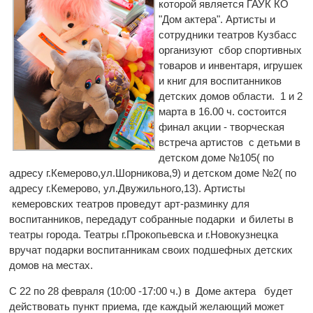
которой является ГАУК КО
"Дом актера". Артисты и
сотрудники театров Кузбасс
организуют сбор спортивных
товаров и инвентаря, игрушек
и книг для воспитанников
детских домов области. 1 и 2
марта в 16.00 ч. состоится
финал акции - творческая
встреча артистов с детьми в
детском доме №105( по
адресу г.Кемерово,ул.Шорникова,9) и детском доме №2( по
адресу г.Кемерово, ул.Двужильного,13). Артисты
кемеровских театров проведут арт-разминку для
воспитанников, передадут собранные подарки и билеты в
театры города. Театры г.Прокопьевска и г.Новокузнецка
вручат подарки воспитанникам своих подшефных детских
домов на местах.
С 22 по 28 февраля (10:00 -17:00 ч.) в Доме актера будет
действовать пункт приема, где каждый желающий может